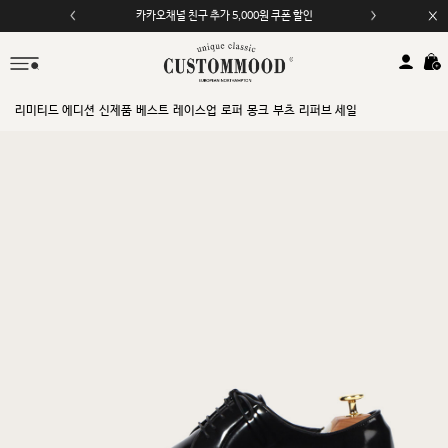
카카오채널 친구 추가 5,000원 쿠폰 할인
리미티드 에디션
신제품
베스트
레이스업
로퍼
몽크
부츠
리퍼브 세일