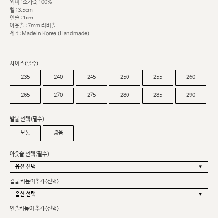
외피 : 소가죽 100%
힐 : 3.5cm
인솔 : 1cm
아웃솔 : 7mm 러버솔
제조: Made In Korea (Hand made)
사이즈(필수)
235
240
245
250
255
260
265
270
275
280
285
290
발볼 선택(필수)
보통
넓음
아웃솔 선택(필수)
겉굽 키높이추가(선택)
인솔키높이 추가(선택)