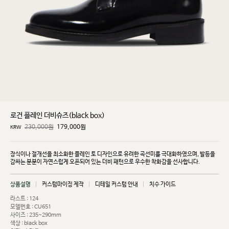
로건 플레인 더비슈즈(black box)
230,000원
179,000
원
KRW
장식이나 절개선을 최소화한 플레인 토 디자인으로 유려한 곡선미를 극대화하였으며, 발등을
감싸는
분분이 자연스럽게 오픈되어 있는 더비 패턴으로 우수한 착화감을 선사합니다.
상품설명
커스텀마이징 제작
디테일 커스텀 안내
치수 가이드
라스트 : 124
모델번호 : CU651
사이즈 : 235~290mm
색상 : black box