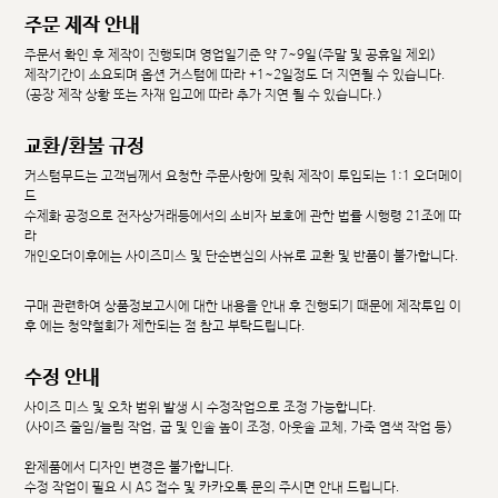
주문 제작 안내
주문서 확인 후 제작이 진행되며 영업일기준 약 7~9일(주말 및 공휴일 제외)
제작기간이 소요되며 옵션 커스텀에 따라 +1~2일정도 더 지연될 수 있습니다.
(공장 제작 상황 또는 자재 입고에 따라 추가 지연 될 수 있습니다.)
교환/환불 규정
커스텀무드는 고객님께서 요청한 주문사항에 맞춰 제작이 투입되는 1:1 오더메이
드
수제화 공정으로 전자상거래등에서의 소비자 보호에 관한 법률 시행령 21조에 따
라
개인오더이후에는 사이즈미스 및 단순변심의 사유로 교환 및 반품이 불가합니다.
구매 관련하여 상품정보고시에 대한 내용을 안내 후 진행되기 때문에 제작투입 이
후 에는 청약철회가 제한되는 점 참고 부탁드립니다.
수정 안내
사이즈 미스 및 오차 범위 발생 시 수정작업으로 조정 가능합니다.
(사이즈 줄임/늘림 작업, 굽 및 인솔 높이 조정, 아웃솔 교체, 가죽 염색 작업 등)
완제품에서 디자인 변경은 불가합니다.
수정 작업이 필요 시 AS 접수 및 카카오톡 문의 주시면 안내 드립니다.