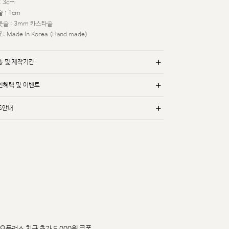
: 3cm
 : 1cm
웃솔 : 3mm 카스타솔
: Made In Korea (Hand made)
송 및 제작기간
인혜택 및 이벤트
/S안내