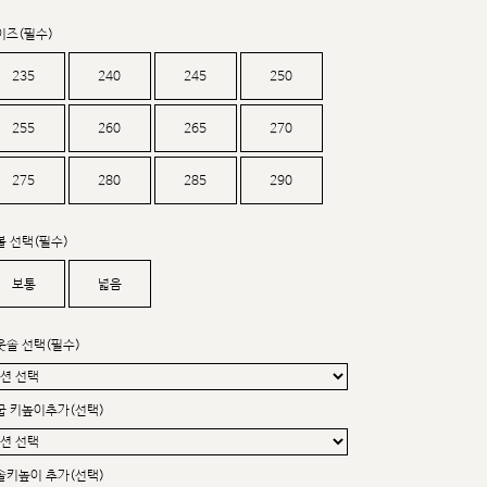
커스텀무드
카카오톡 24시간 문의
이즈(필수)
235
240
245
250
255
260
265
270
275
280
285
290
볼 선택(필수)
보통
넓음
웃솔 선택(필수)
굽 키높이추가(선택)
sat,sun,holiday off
솔키높이 추가(선택)