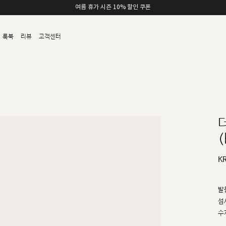
여름 휴가 시즌 10% 할인 쿠폰
룩북
리뷰
고객센터
(
K
발
섬
수