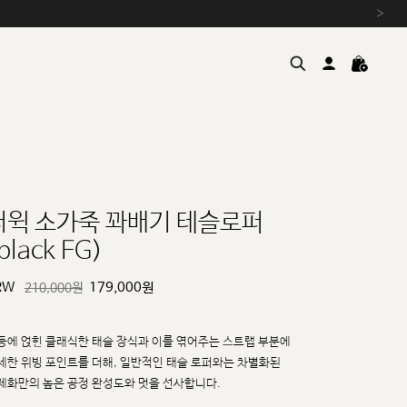
›
더윅 소가죽 꽈배기 테슬로퍼
black FG)
여름을 위한 특별한 혜택, 10% 
원부자재 상승에 따른 가격 조
RW
179,000
원
210,000원
설 연휴 배송 안내 및 쿠폰 혜택
추석 연휴 최대 10% 할인 쿠
등에 얹힌 클래식한 태슬 장식과 이를 엮어주는 스트랩 부분에
세한 위빙 포인트를 더해, 일반적인
태슬 로퍼와는 차별화된
제화만의 높은 공정 완성도와 멋을 선사합니다.