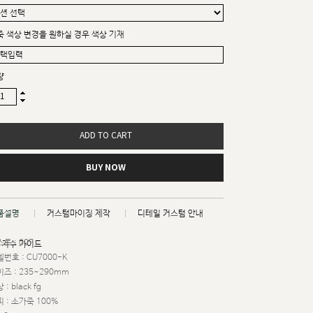
죽 색상 변경을 원하실 경우 색상 기재
량
ADD TO CART
BUY NOW
품설명
커스텀마이징 제작
디테일 커스텀 안내
트 : 007
치수 가이드
번호 : CU7000-K
즈 : 235~290mm
 : black fg
 : 소가죽 100%