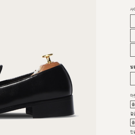
사
발
아
겉
인