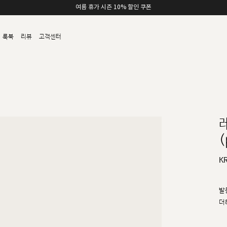
여름 휴가 시즌 10% 할인 쿠폰
룩북
리뷰
고객센터
(
K
발
더