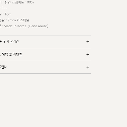
 : 천연 스웨이드 100%
: 3m
 : 1cm
웃솔 : 7mm 카스타솔
: Made In Korea (Hand made)
송 및 제작기간
인혜택 및 이벤트
/S안내