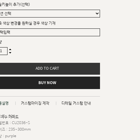
솔키높이 추가(선택)
죽 색상 변경을 원하실 경우 색상 기재
량
ADD TO CART
BUY NOW
품설명
커스텀마이징 제작
디테일 커스텀 안내
트 : 026
치수 가이드
번호 : CU2036-S
즈 : 235~300mm
 : purple