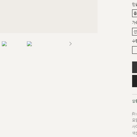
인
가
수
상
라스
모델
사이
색상