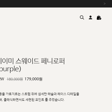
›
레이미 스웨이드 페니로퍼
purple)
여름을 위한 특별한 혜택, 10% 
원부자재 상승에 따른 가격 조
RW
179,000
원
180,000원
설 연휴 배송 안내 및 쿠폰 혜택
추석 연휴 최대 10% 할인 쿠
등을 가로지르는 스트랩 위에 섬세한 태슬과 레이스 디테일을
해, 클래식하면서도 세련된 포인트
를 주었습니다.