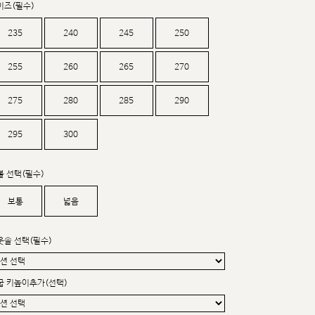
이즈(필수)
커스텀무드
카카오톡 24시간 문의
235
240
245
250
255
260
265
270
275
280
285
290
295
300
볼 선택(필수)
보통
넓음
웃솔 선택(필수)
굽 키높이추가(선택)
sat,sun,holiday off