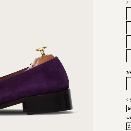
사
발
아
겉