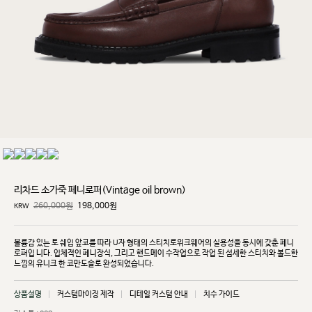
리차드 소가죽 페니로퍼(Vintage oil brown)
260,000원
198,000
원
KRW
볼륨감 있는 토 쉐입 앞코를 따라 U자 형태의 스티치로위크웨어의 실용성을 동시에 갖춘 페니
로퍼입
니다. 입체적인 페니장식, 그리고 핸드메이 수작업으로 작업 된 섬세한 스티치와 볼드한
느낌의 유니크
한 코만도솔로 완성되었습니다.
상품설명
커스텀마이징 제작
디테일 커스텀 안내
치수 가이드