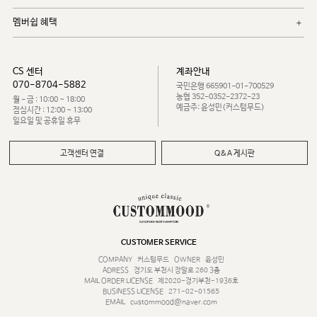
멤버쉽 혜택
CS 센터
계좌안내
070-8704-5882
국민은행 665901-01-700529
농협 352-0352-2372-23
월 - 금 : 10:00 ~ 18:00
예금주: 윤성민(커스텀무드)
점심시간 : 12:00 ~ 13:00
일요일 및 공휴일 휴무
고객센터 연결
Q&A 게시판
CUSTOMER SERVICE
COMPANY
커스텀무드
OWNER
윤성민
ADRESS
경기도 부천시 장말로 260 3층
MAIL ORDER LICENSE
제2020-경기부천-1936호
BUSINESS LICENSE
271-02-01565
EMAIL
custommood@naver.com