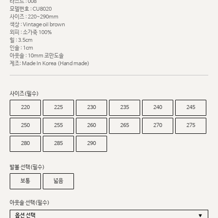
라스트 : 008
모델번호 : CU8020
사이즈 : 220~290mm
색상 : Vintage oil brown
외피 : 소가죽 100%
힐 : 3.5cm
인솔 : 1cm
아웃솔 : 10mm 코만도솔
제조: Made In Korea (Hand made)
사이즈(필수)
220
225
230
235
240
245
250
255
260
265
270
275
280
285
290
발볼 선택(필수)
보통
넓음
아웃솔 선택(필수)