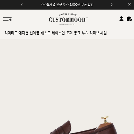
카카오채널 친구 추가 5,000원 쿠폰 할인
리미티드 에디션
신제품
베스트
레이스업
로퍼
몽크
부츠
리퍼브 세일