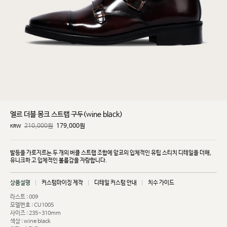
엘르 더블 몽크 스트랩 구두(wine black)
210,000원
179,000
원
KRW
발등을 가로지르는 두 개의 버클 스트랩 조합에 앞코의 입체적인 유팁 스티치 디테일을 더해,
유니크하
고 입체적인 볼륨감을 자랑합니다.
상품설명
커스텀마이징 제작
디테일 커스텀 안내
치수 가이드
라스트 : 009
모델번호 : CU1005
사이즈 : 235~310mm
색상 : wine black