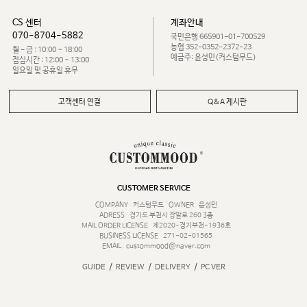
CS 센터
계좌안내
070-8704-5882
국민은행 665901-01-700529
농협 352-0352-2372-23
월 - 금 : 10:00 ~ 18:00
예금주: 윤성민(커스텀무드)
점심시간 : 12:00 ~ 13:00
일요일 및 공휴일 휴무
고객센터 연결
Q&A 게시판
CUSTOMER SERVICE
COMPANY
커스텀무드
OWNER
윤성민
ADRESS
경기도 부천시 장말로 260 3층
MAIL ORDER LICENSE
제2020-경기부천-1936호
BUSINESS LICENSE
271-02-01565
EMAIL
custommood@naver.com
/
/
/
GUIDE
REVIEW
DELIVERY
PC VER