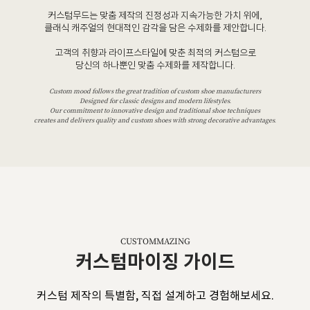
커스텀무드는 맞춤 제작의 진정성과 지속가능한 가치 위에,
클래식 캐주얼의 현대적인 감각을 담은 수제화를 제안합니다.
고객의 취향과 라이프스타일에 맞춘 최적의 커스텀으로
당신의 하나뿐인 맞춤 수제화를 제작합니다.
Custom mood follows the great tradition of custom shoe manufacturers
Designed for classic designs and modern lifestyles.
Our commitment to innovative design and traditional shoe techniques
creates and delivers quality and custom shoes with strong decorative advantages.
CUSTOMMAZING
커스텀마이징 가이드
커스텀 제작의 특별함, 직접 설계하고 경험해보세요.