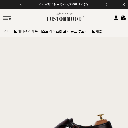
카카오채널 친구 추가 5,000원 쿠폰 할인
모바일 앱 자동 2,000원 할인
리미티드 에디션
신제품
베스트
레이스업
로퍼
몽크
부츠
리퍼브 세일