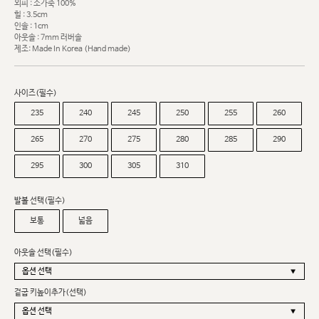
외피 : 소가죽 100%
힐 : 3.5cm
인솔 : 1cm
아웃솔 : 7mm 러버솔
제조: Made In Korea (Hand made)
사이즈(필수)
235
240
245
250
255
260
265
270
275
280
285
290
295
300
305
310
발볼 선택(필수)
보통
넓음
아웃솔 선택(필수)
겉굽 키높이추가(선택)