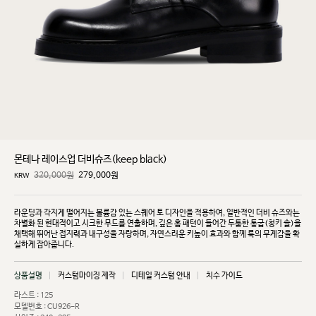
몬테나 레이스업 더비슈즈(keep black)
320,000원
279,000
원
KRW
라운딩과 각지게 떨어지는 볼륨감 있는 스퀘어 토 디자인을 적용하여, 일반적인 더비 슈즈와는
차별화
된 현대적이고 시크한 무드를 연출하며, 깊은 홈 패턴이 들어간 두툼한 통굽(청키 솔)을
채택해 뛰어난
접지력과 내구성을 자랑하며, 자연스러운 키높이 효과와 함께 룩의 무게감을 확
실하게 잡아줍니다.
상품설명
커스텀마이징 제작
디테일 커스텀 안내
치수 가이드
라스트 : 125
모델번호 : CU926-R