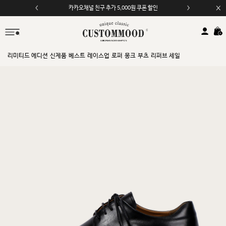
카카오채널 친구 추가 5,000원 쿠폰 할인
모바일 앱 자동 2,000원 할인
리미티드 에디션
신제품
베스트
레이스업
로퍼
몽크
부츠
리퍼브 세일