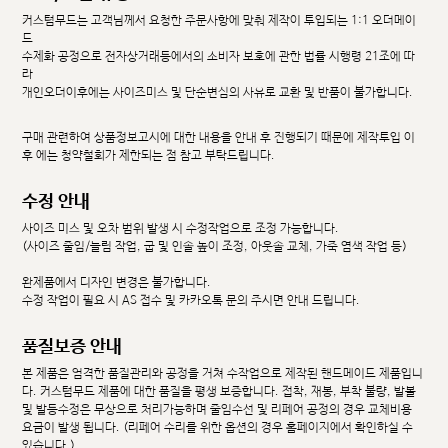
커스텀무드는 고객님께서 요청한 주문사항에 맞춰 제작이 투입되는 1:1 오더메이
드
수제화 공정으로 전자상거래등에서의 소비자 보호에 관한 법률 시행령 21조에 따
라
개인오더이후에는 사이즈미스 및 단순변심의 사유로 교환 및 반품이 불가합니다.
구매 관련하여 상품정보고시에 대한 내용을 안내 후 진행되기 때문에 제작투입 이
후 에는 청약철회가 제한되는 점 참고 부탁드립니다.
수정 안내
사이즈 미스 및 오차 범위 발생 시 수정작업으로 조정 가능합니다.
(사이즈 줄임/늘림 작업, 굽 및 인솔 높이 조정, 아웃솔 교체, 가죽 염색 작업 등)
완제품에서 디자인 변경은 불가합니다.
수정 작업이 필요 시 AS 접수 및 카카오톡 문의 주시면 안내 드립니다.
품질보증 안내
본 제품은 엄격한 품질관리와 공정을 거쳐 수작업으로 제작된 핸드메이드 제품입니
다. 커스텀무드 제품에 대한 품질을 평생 보증합니다. 접착, 재봉, 부착 불량, 발볼
및 발등수정은 무상으로 처리가능하며 줄임수선 및 리페어 공정의 경우 교체비용
요금이 발생 됩니다. (리페어 수리를 위한 옵션의 경우 홈페이지에서 확인하실 수
있습니다.)