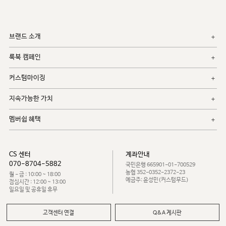
브랜드 소개
룩북 캠페인
커스텀마이징
지속가능한 가치
멤버쉽 혜택
CS 센터
계좌안내
070-8704-5882
국민은행 665901-01-700529
농협 352-0352-2372-23
월 - 금 : 10:00 ~ 18:00
예금주: 윤성민(커스텀무드)
점심시간 : 12:00 ~ 13:00
일요일 및 공휴일 휴무
고객센터 연결
Q&A 게시판