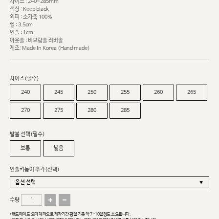
사이즈 : 240~285mm
색상 : Keep black
외피 : 소가죽 100%
힐 : 3.5cm
인솔 : 1cm
아웃솔 : 비브람솔 러버솔
제조: Made In Korea (Hand made)
사이즈(필수)
240
245
250
255
260
265
270
275
280
285
발볼 선택(필수)
보통
넓음
인솔키높이 추가(선택)
수량
*핸드메이드 오더 제작으로 제작기간 평일 기준 약 7~10일정도 소요됩니다.