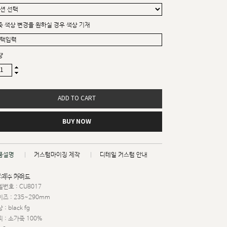
죽 색상 변경을 원하실 경우 색상 기재
량
ADD TO CART
BUY NOW
품설명
커스텀마이징 제작
디테일 커스텀 안내
트 : 008
치수 가이드
번호 : CU8017
즈 : 235~290mm
 : black fg
 : 소가죽 100%