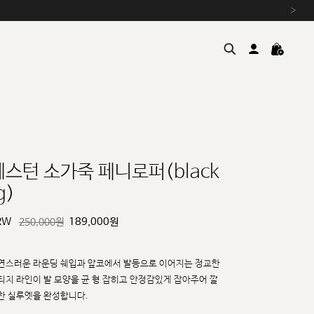
›
웨스턴 소가죽 페니로퍼(black
g)
여름을 위한 특별한 혜택, 10% 
원부자재 상승에 따른 가격 조
RW
189,000
원
250,000원
설 연휴 배송 안내 및 쿠폰 혜택
추석 연휴 최대 10% 할인 쿠
연스러운 라운딩 쉐입과 앞코에서 발등으로 이어지는 정교한
티치 라인이 발 모양을 균
형 잡히고
안정감있게 잡아주어 깔
한 실루엣을 완성합니다.