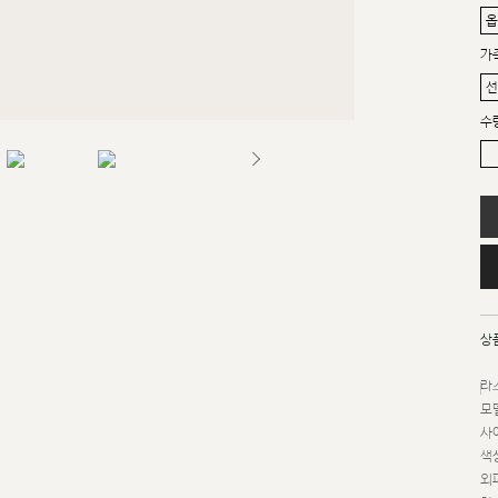
가
수
상
라스
모델
사이
색상
외피