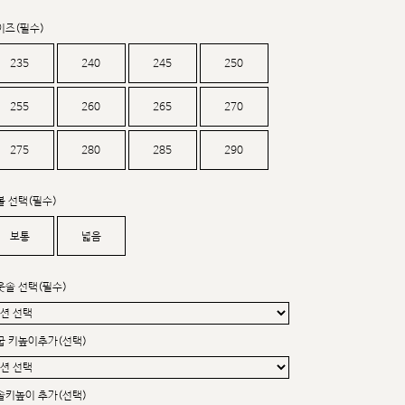
커스텀무드
카카오톡 24시간 문의
이즈(필수)
235
240
245
250
255
260
265
270
275
280
285
290
볼 선택(필수)
보통
넓음
웃솔 선택(필수)
굽 키높이추가(선택)
sat,sun,holiday off
솔키높이 추가(선택)