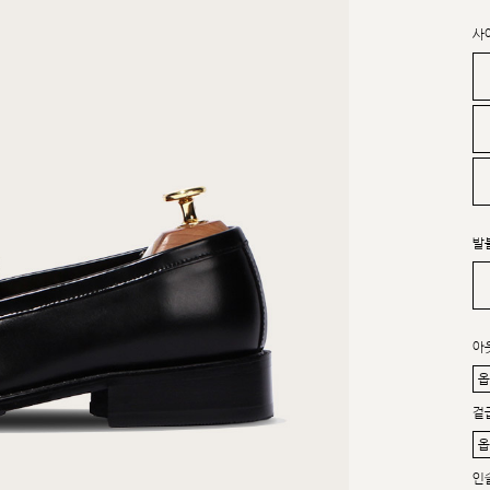
사
발
아
겉
인