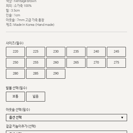
색상 : heritage brown
외피 : 소가죽 100%
힐 : 3.5cm
인솔 : 1cm
아웃솔 : 7mm 고급 가죽 홍창
제조: Made In Korea (Hand made)
사이즈(필수)
220
225
230
235
240
245
250
255
260
265
270
275
280
285
290
발볼 선택(필수)
보통
넓음
아웃솔 선택(필수)
겉굽 키높이추가(선택)