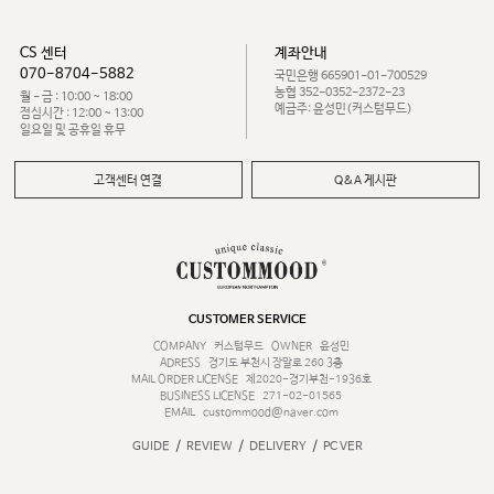
CS 센터
계좌안내
070-8704-5882
국민은행 665901-01-700529
농협 352-0352-2372-23
월 - 금 : 10:00 ~ 18:00
예금주: 윤성민(커스텀무드)
점심시간 : 12:00 ~ 13:00
일요일 및 공휴일 휴무
고객센터 연결
Q&A 게시판
CUSTOMER SERVICE
COMPANY
커스텀무드
OWNER
윤성민
ADRESS
경기도 부천시 장말로 260 3층
MAIL ORDER LICENSE
제2020-경기부천-1936호
BUSINESS LICENSE
271-02-01565
EMAIL
custommood@naver.com
/
/
/
GUIDE
REVIEW
DELIVERY
PC VER