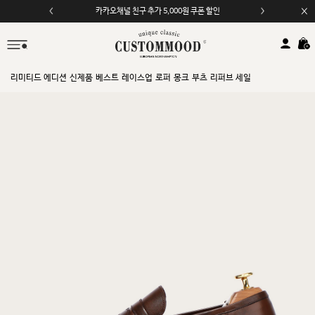
카카오채널 친구 추가 5,000원 쿠폰 할인
모바일 앱 자동 2,000원 할인
리미티드 에디션
신제품
베스트
레이스업
로퍼
몽크
부츠
리퍼브 세일