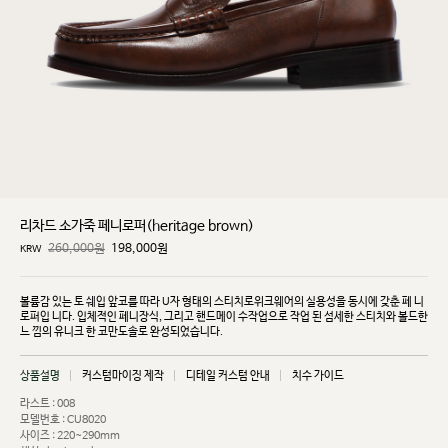
리차드 소가죽 페니로퍼(heritage brown)
260,000원
198,000
원
KRW
볼륨감 있는 토 쉐입 앞코를 따라 U자 형태의 스티치로위크웨어의 실용성을 동시에 갖춘 페
니
로퍼입
니다. 입체적인 페니장식, 그리고 핸드메이 수작업으로 작업 된 섬세한 스티치와 볼드한
느
낌의 유니크
한 코만도솔로 완성되었습니다.
상품설명
커스텀마이징 제작
디테일 커스텀 안내
치수 가이드
라스트 : 008
모델번호 : CU8020
사이즈 : 220~290mm