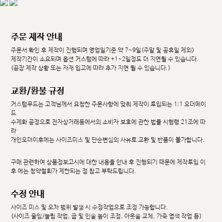
주문 제작 안내
주문서 확인 후 제작이 진행되며 영업일기준 약 7~9일(주말 및 공휴일 제외)
제작기간이 소요되며 옵션 커스텀에 따라 +1~2일정도 더 지연될 수 있습니다.
(공장 제작 상황 또는 자재 입고에 따라 추가 지연 될 수 있습니다.)
교환/환불 규정
커스텀무드는 고객님께서 요청한 주문사항에 맞춰 제작이 투입되는 1:1 오더메이
드
수제화 공정으로 전자상거래등에서의 소비자 보호에 관한 법률 시행령 21조에 따
라
개인오더이후에는 사이즈미스 및 단순변심의 사유로 교환 및 반품이 불가합니다.
구매 관련하여 상품정보고시에 대한 내용을 안내 후 진행되기 때문에 제작투입 이
후 에는 청약철회가 제한되는 점 참고 부탁드립니다.
수정 안내
사이즈 미스 및 오차 범위 발생 시 수정작업으로 조정 가능합니다.
(사이즈 줄임/늘림 작업, 굽 및 인솔 높이 조정, 아웃솔 교체, 가죽 염색 작업 등)