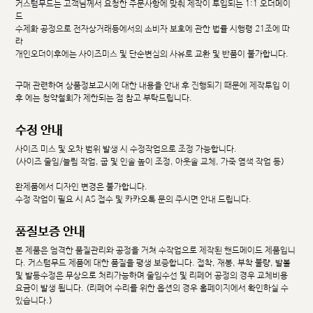
커스텀무드는 고객님께서 요청한 주문사항에 맞춰 제작이 투입되는 1:1 오더메이
드
수제화 공정으로 전자상거래등에서의 소비자 보호에 관한 법률 시행령 21조에 따
라
개인오더이후에는 사이즈미스 및 단순변심의 사유로 교환 및 반품이 불가합니다.
구매 관련하여 상품정보고시에 대한 내용을 안내 후 진행되기 때문에 제작투입 이
후 에는 청약철회가 제한되는 점 참고 부탁드립니다.
수정 안내
사이즈 미스 및 오차 범위 발생 시 수정작업으로 조정 가능합니다.
(사이즈 줄임/늘림 작업, 굽 및 인솔 높이 조정, 아웃솔 교체, 가죽 염색 작업 등)
완제품에서 디자인 변경은 불가합니다.
수정 작업이 필요 시 AS 접수 및 카카오톡 문의 주시면 안내 드립니다.
품질보증 안내
본 제품은 엄격한 품질관리와 공정을 거쳐 수작업으로 제작된 핸드메이드 제품입니
다. 커스텀무드 제품에 대한 품질을 평생 보증합니다. 접착, 재봉, 부착 불량, 발볼
및 발등수정은 무상으로 처리가능하며 줄임수선 및 리페어 공정의 경우 교체비용
요금이 발생 됩니다. (리페어 수리를 위한 옵션의 경우 홈페이지에서 확인하실 수
있습니다.)