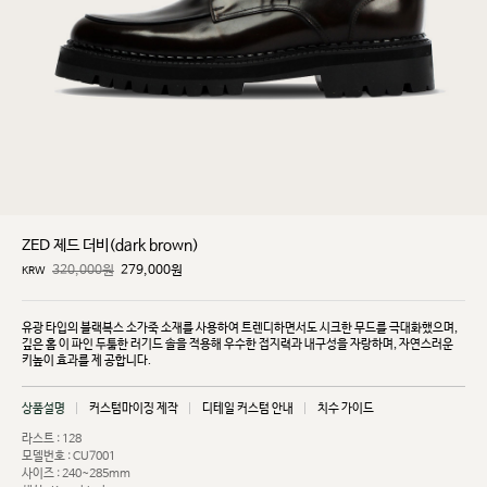
ZED 제드 더비(dark brown)
320,000원
279,000
원
KRW
유광 타입의 블랙복스 소가죽 소재를 사용하여 트렌디하면서도 시크한 무드를 극대화했으며,
깊은 홈
이 파인 두툼한 러기드 솔을 적용해 우수한 접지력과 내구성을 자랑하며, 자연스러운
키높이 효과를 제
공합니다.
상품설명
커스텀마이징 제작
디테일 커스텀 안내
치수 가이드
라스트 : 128
모델번호 : CU7001
사이즈 : 240~285mm