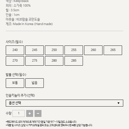
색상 : Keep black
외피 : 소가죽 100%
힐 : 3.5cm
인솔 : 1cm
아웃솔 : 비브람솔 코만도솔
제조: Made In Korea (Hand made)
사이즈(필수)
240
245
250
255
260
265
270
275
280
285
발볼 선택(필수)
보통
넓음
인솔키높이 추가(선택)
수량
*핸드메이드 오더 제작으로 제작기간 평일 기준 약 7~10일정도 소요됩니다.
*제품 및 사이즈 상담 시 카카오채널 문의 또는 고객센터로 연락주시면 빠른 상담 가능합니다.