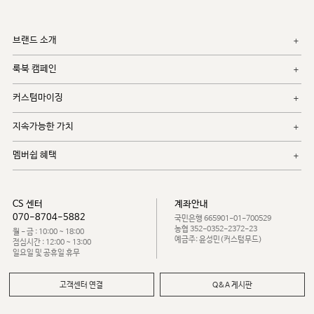
브랜드 소개
룩북 캠페인
커스텀마이징
지속가능한 가치
멤버쉽 혜택
CS 센터
계좌안내
070-8704-5882
국민은행 665901-01-700529
농협 352-0352-2372-23
월 - 금 : 10:00 ~ 18:00
예금주: 윤성민(커스텀무드)
점심시간 : 12:00 ~ 13:00
일요일 및 공휴일 휴무
고객센터 연결
Q&A 게시판