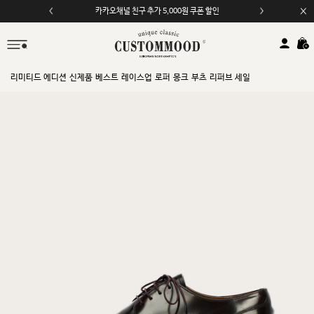
카카오채널 친구 추가 5,000원 쿠폰 할인
모바일 앱 자동 2,000원 할인
리미티드 에디션
신제품
베스트
레이스업
로퍼
몽크
부츠
리퍼브 세일