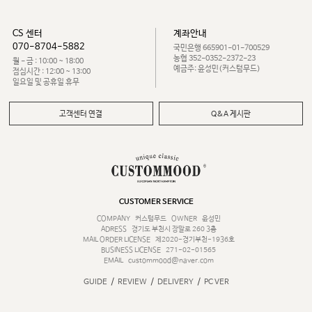
CS 센터
계좌안내
070-8704-5882
국민은행 665901-01-700529
농협 352-0352-2372-23
월 - 금 : 10:00 ~ 18:00
예금주: 윤성민(커스텀무드)
점심시간 : 12:00 ~ 13:00
일요일 및 공휴일 휴무
고객센터 연결
Q&A 게시판
CUSTOMER SERVICE
COMPANY
커스텀무드
OWNER
윤성민
ADRESS
경기도 부천시 장말로 260 3층
MAIL ORDER LICENSE
제2020-경기부천-1936호
BUSINESS LICENSE
271-02-01565
EMAIL
custommood@naver.com
/
/
/
GUIDE
REVIEW
DELIVERY
PC VER