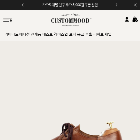
카카오채널 친구 추가 5,000원 쿠폰 할인
모바일 앱 자동 2,000원 할인
리미티드 에디션
신제품
베스트
레이스업
로퍼
몽크
부츠
리퍼브 세일