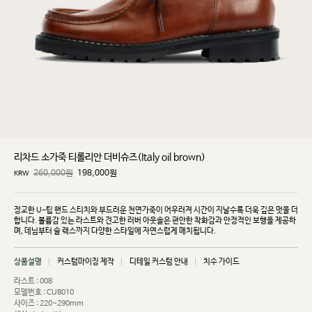
리차드 소가죽 티롤리안 더비슈즈(Italy oil brown)
260,000원
198,000
원
KRW
정교한 U-팁 핸드 스티치와 부드러운 천연가죽이 어우러져 시간이 지날수록 더욱 깊은 멋을 더
합니다.
볼륨감 있는 라스트와 견고한 러버 아웃솔은 편안한 착화감과 안정적인 보행을 제공하
며, 데님부터 슬
랙스까지 다양한 스타일에 자연스럽게 매치됩니다.
상품설명
커스텀마이징 제작
디테일 커스텀 안내
치수 가이드
라스트 : 008
모델번호 : CU8010
사이즈 : 220~290mm