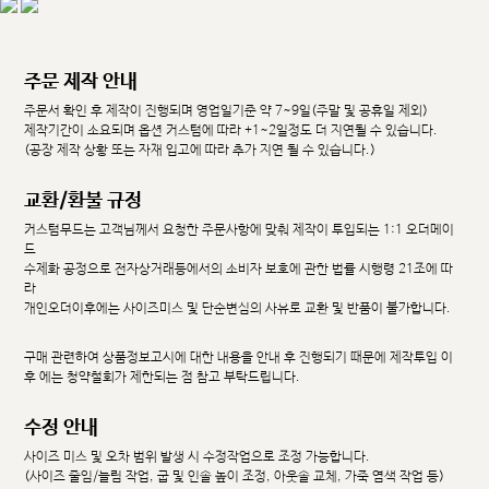
주문 제작 안내
주문서 확인 후 제작이 진행되며 영업일기준 약 7~9일(주말 및 공휴일 제외)
제작기간이 소요되며 옵션 커스텀에 따라 +1~2일정도 더 지연될 수 있습니다.
(공장 제작 상황 또는 자재 입고에 따라 추가 지연 될 수 있습니다.)
교환/환불 규정
커스텀무드는 고객님께서 요청한 주문사항에 맞춰 제작이 투입되는 1:1 오더메이
드
수제화 공정으로 전자상거래등에서의 소비자 보호에 관한 법률 시행령 21조에 따
라
개인오더이후에는 사이즈미스 및 단순변심의 사유로 교환 및 반품이 불가합니다.
구매 관련하여 상품정보고시에 대한 내용을 안내 후 진행되기 때문에 제작투입 이
후 에는 청약철회가 제한되는 점 참고 부탁드립니다.
수정 안내
사이즈 미스 및 오차 범위 발생 시 수정작업으로 조정 가능합니다.
(사이즈 줄임/늘림 작업, 굽 및 인솔 높이 조정, 아웃솔 교체, 가죽 염색 작업 등)