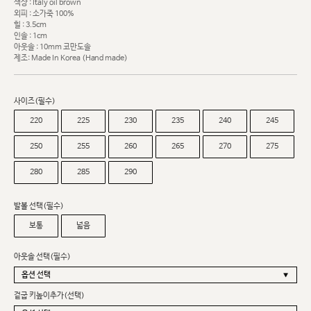
색상 : Italy oil brown
외피 : 소가죽 100%
힐 : 3.5cm
인솔 : 1cm
아웃솔 : 10mm 코만도솔
제조: Made In Korea (Hand made)
사이즈(필수)
220
225
230
235
240
245
250
255
260
265
270
275
280
285
290
발볼 선택(필수)
보통
넓음
아웃솔 선택(필수)
겉굽 키높이추가(선택)