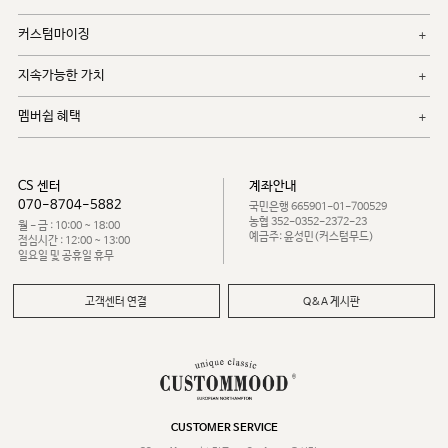
커스텀마이징
지속가능한 가치
멤버쉽 혜택
CS 센터
계좌안내
070-8704-5882
국민은행 665901-01-700529
농협 352-0352-2372-23
월 - 금 : 10:00 ~ 18:00
예금주: 윤성민(커스텀무드)
점심시간 : 12:00 ~ 13:00
일요일 및 공휴일 휴무
고객센터 연결
Q&A 게시판
CUSTOMER SERVICE