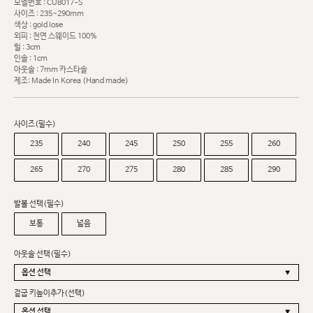
모델번호 : CU8017-S
사이즈 : 235~290mm
색상 : gold lose
외피 : 천연 스웨이드 100%
힐 : 3cm
인솔 : 1cm
아웃솔 : 7mm 카스타솔
제조: Made In Korea (Hand made)
사이즈(필수)
235
240
245
250
255
260
265
270
275
280
285
290
발볼 선택(필수)
보통
넓음
아웃솔 선택(필수)
겉굽 키높이추가(선택)