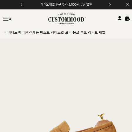
카카오채널 친구 추가 5,000원 쿠폰 할인
리미티드 에디션
신제품
베스트
레이스업
로퍼
몽크
부츠
리퍼브 세일