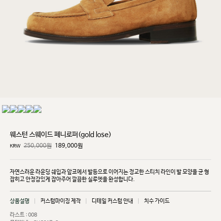
웨스턴 스웨이드 페니로퍼(gold lose)
250,000원
189,000
원
KRW
자연스러운 라운딩 쉐입과 앞코에서 발등으로 이어지는 정교한 스티치 라인이 발 모양을 균
형
잡히고
안정감있게 잡아주어 깔끔한 실루엣을 완성합니다.
상품설명
커스텀마이징 제작
디테일 커스텀 안내
치수 가이드
라스트 : 008