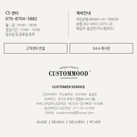
CS 센터
계좌안내
070-8704-5882
국민은행 665901-01-700529
농협 352-0352-2372-23
월 - 금 : 10:00 ~ 18:00
예금주: 윤성민(커스텀무드)
점심시간 : 12:00 ~ 13:00
일요일 및 공휴일 휴무
고객센터 연결
Q&A 게시판
CUSTOMER SERVICE
COMPANY
커스텀무드
OWNER
윤성민
ADRESS
경기도 부천시 장말로 260 3층
MAIL ORDER LICENSE
제2020-경기부천-1936호
BUSINESS LICENSE
271-02-01565
EMAIL
custommood@naver.com
/
/
/
GUIDE
REVIEW
DELIVERY
PC VER