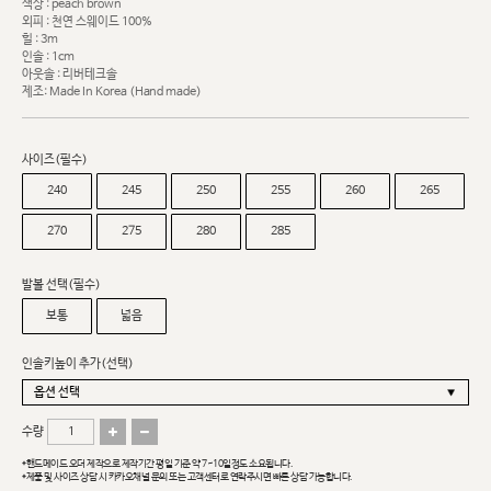
색상 : peach brown
외피 : 천연 스웨이드 100%
힐 : 3m
인솔 : 1cm
아웃솔 : 리버테크솔
제조: Made In Korea (Hand made)
사이즈(필수)
240
245
250
255
260
265
270
275
280
285
발볼 선택(필수)
보통
넓음
인솔키높이 추가(선택)
수량
*핸드메이드 오더 제작으로 제작기간 평일 기준 약 7~10일정도 소요됩니다.
*제품 및 사이즈 상담 시 카카오채널 문의 또는 고객센터로 연락주시면 빠른 상담 가능합니다.