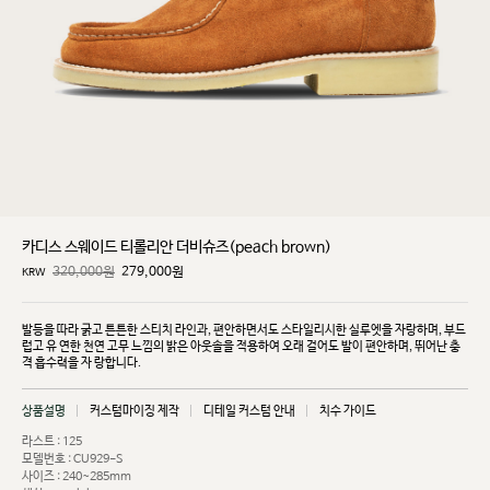
카디스 스웨이드 티롤리안 더비슈즈(peach brown)
320,000원
279,000
원
KRW
발등을 따라 굵고 튼튼한 스티치 라인과, 편안하면서도 스타일리시한 실루엣을 자랑하며, 부드
럽고 유
연한 천연 고무 느낌의 밝은 아웃솔을 적용하여 오래 걸어도 발이 편안하며, 뛰어난 충
격 흡수력을 자
랑합니다.
상품설명
커스텀마이징 제작
디테일 커스텀 안내
치수 가이드
라스트 : 125
모델번호 : CU929-S
사이즈 : 240~285mm