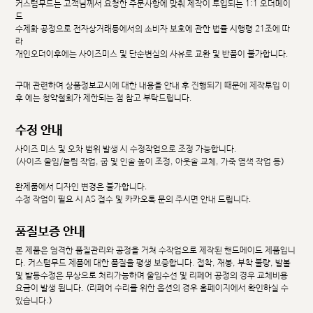
커스텀무드는 고객님께서 요청한 주문사항에 맞춰 제작이 투입되는 1:1 오더메이
드
수제화 공정으로 전자상거래등에서의 소비자 보호에 관한 법률 시행령 21조에 따
라
개인오더이후에는 사이즈미스 및 단순변심의 사유로 교환 및 반품이 불가합니다.
구매 관련하여 상품정보고시에 대한 내용을 안내 후 진행되기 때문에 제작투입 이
후 에는 청약철회가 제한되는 점 참고 부탁드립니다.
수정 안내
사이즈 미스 및 오차 범위 발생 시 수정작업으로 조정 가능합니다.
(사이즈 줄임/늘림 작업, 굽 및 인솔 높이 조정, 아웃솔 교체, 가죽 염색 작업 등)
완제품에서 디자인 변경은 불가합니다.
수정 작업이 필요 시 AS 접수 및 카카오톡 문의 주시면 안내 드립니다.
품질보증 안내
본 제품은 엄격한 품질관리와 공정을 거쳐 수작업으로 제작된 핸드메이드 제품입니
다. 커스텀무드 제품에 대한 품질을 평생 보증합니다. 접착, 재봉, 부착 불량, 발볼
및 발등수정은 무상으로 처리가능하며 줄임수선 및 리페어 공정의 경우 교체비용
요금이 발생 됩니다. (리페어 수리를 위한 옵션의 경우 홈페이지에서 확인하실 수
있습니다.)