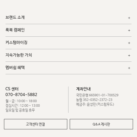
브랜드 소개
룩북 캠페인
커스텀마이징
지속가능한 가치
멤버쉽 혜택
CS 센터
계좌안내
070-8704-5882
국민은행 665901-01-700529
농협 352-0352-2372-23
월 - 금 : 10:00 ~ 18:00
예금주: 윤성민(커스텀무드)
점심시간 : 12:00 ~ 13:00
일요일 및 공휴일 휴무
고객센터 연결
Q&A 게시판