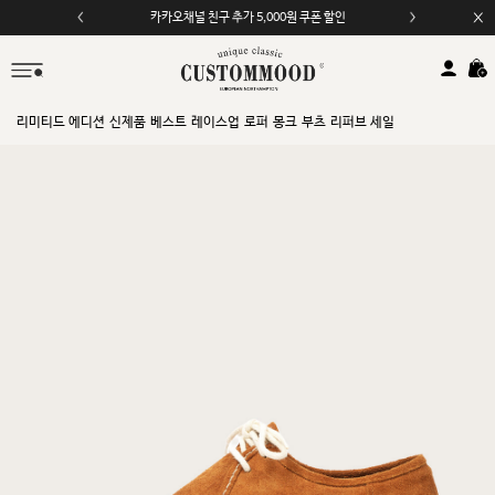
카카오채널 친구 추가 5,000원 쿠폰 할인
리미티드 에디션
신제품
베스트
레이스업
로퍼
몽크
부츠
리퍼브 세일