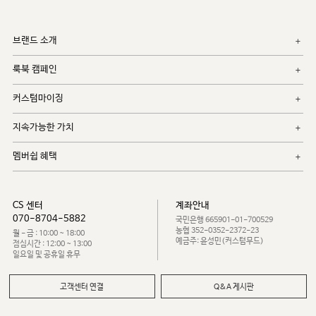
브랜드 소개
룩북 캠페인
커스텀마이징
지속가능한 가치
멤버쉽 혜택
CS 센터
계좌안내
070-8704-5882
국민은행 665901-01-700529
농협 352-0352-2372-23
월 - 금 : 10:00 ~ 18:00
예금주: 윤성민(커스텀무드)
점심시간 : 12:00 ~ 13:00
일요일 및 공휴일 휴무
고객센터 연결
Q&A 게시판