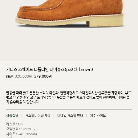
카디스 스웨이드 티롤리안 더비슈즈(peach brown)
320,000원
279,000
원
KRW
발등을 따라 굵고 튼튼한 스티치 라인과, 편안하면서도 스타일리시한 실루엣을 자랑하며, 부드
럽고 유
연한 천연 고무 느낌의 밝은 아웃솔을 적용하여 오래 걸어도 발이 편안하며, 뛰어난 충
격 흡수력을 자
랑합니다.
상품설명
커스텀마이징 제작
디테일 커스텀 안내
치수 가이드
라스트 : 125
모델번호 : CU929-S
사이즈 : 240~285mm