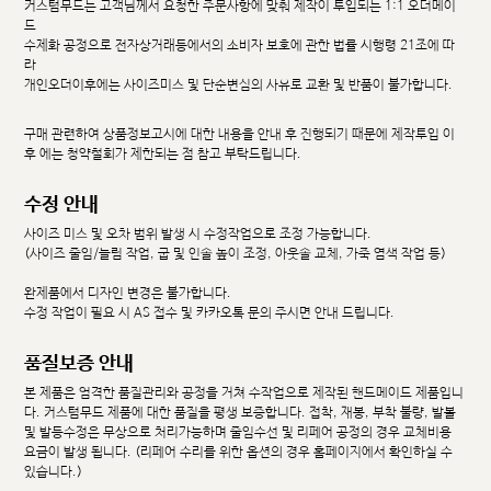
커스텀무드는 고객님께서 요청한 주문사항에 맞춰 제작이 투입되는 1:1 오더메이
드
수제화 공정으로 전자상거래등에서의 소비자 보호에 관한 법률 시행령 21조에 따
라
개인오더이후에는 사이즈미스 및 단순변심의 사유로 교환 및 반품이 불가합니다.
구매 관련하여 상품정보고시에 대한 내용을 안내 후 진행되기 때문에 제작투입 이
후 에는 청약철회가 제한되는 점 참고 부탁드립니다.
수정 안내
사이즈 미스 및 오차 범위 발생 시 수정작업으로 조정 가능합니다.
(사이즈 줄임/늘림 작업, 굽 및 인솔 높이 조정, 아웃솔 교체, 가죽 염색 작업 등)
완제품에서 디자인 변경은 불가합니다.
수정 작업이 필요 시 AS 접수 및 카카오톡 문의 주시면 안내 드립니다.
품질보증 안내
본 제품은 엄격한 품질관리와 공정을 거쳐 수작업으로 제작된 핸드메이드 제품입니
다. 커스텀무드 제품에 대한 품질을 평생 보증합니다. 접착, 재봉, 부착 불량, 발볼
및 발등수정은 무상으로 처리가능하며 줄임수선 및 리페어 공정의 경우 교체비용
요금이 발생 됩니다. (리페어 수리를 위한 옵션의 경우 홈페이지에서 확인하실 수
있습니다.)