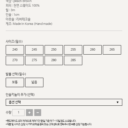
색상 : peach brown
외피 : 천연 스웨이드 100%
힐 : 3m
인솔 : 1cm
아웃솔 : 리버테크솔
제조: Made In Korea (Hand made)
사이즈(필수)
240
245
250
255
260
265
270
275
280
285
발볼 선택(필수)
보통
넓음
인솔키높이 추가(선택)
수량
*핸드메이드 오더 제작으로 제작기간 평일 기준 약 7~10일정도 소요됩니다.
*제품 및 사이즈 상담 시 카카오채널 문의 또는 고객센터로 연락주시면 빠른 상담 가능합니다.