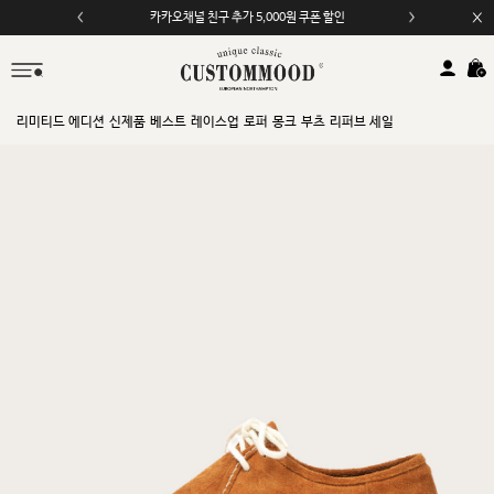
카카오채널 친구 추가 5,000원 쿠폰 할인
리미티드 에디션
신제품
베스트
레이스업
로퍼
몽크
부츠
리퍼브 세일