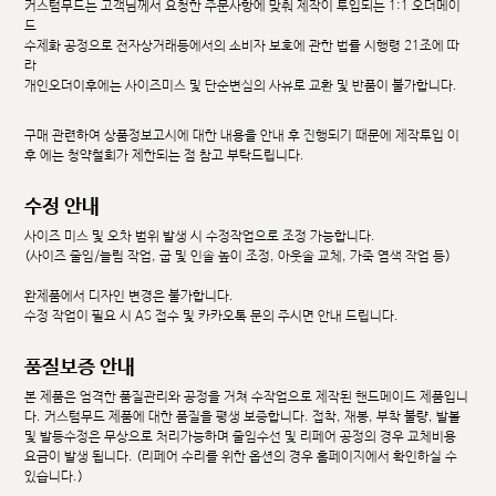
커스텀무드는 고객님께서 요청한 주문사항에 맞춰 제작이 투입되는 1:1 오더메이
드
수제화 공정으로 전자상거래등에서의 소비자 보호에 관한 법률 시행령 21조에 따
라
개인오더이후에는 사이즈미스 및 단순변심의 사유로 교환 및 반품이 불가합니다.
구매 관련하여 상품정보고시에 대한 내용을 안내 후 진행되기 때문에 제작투입 이
후 에는 청약철회가 제한되는 점 참고 부탁드립니다.
수정 안내
사이즈 미스 및 오차 범위 발생 시 수정작업으로 조정 가능합니다.
(사이즈 줄임/늘림 작업, 굽 및 인솔 높이 조정, 아웃솔 교체, 가죽 염색 작업 등)
완제품에서 디자인 변경은 불가합니다.
수정 작업이 필요 시 AS 접수 및 카카오톡 문의 주시면 안내 드립니다.
품질보증 안내
본 제품은 엄격한 품질관리와 공정을 거쳐 수작업으로 제작된 핸드메이드 제품입니
다. 커스텀무드 제품에 대한 품질을 평생 보증합니다. 접착, 재봉, 부착 불량, 발볼
및 발등수정은 무상으로 처리가능하며 줄임수선 및 리페어 공정의 경우 교체비용
요금이 발생 됩니다. (리페어 수리를 위한 옵션의 경우 홈페이지에서 확인하실 수
있습니다.)