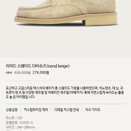
리야드 스웨이드 더비슈즈(send beige)
320,000원
279,000
원
KRW
포근하고 고급스러운 텍스처의 베이지 톤 스웨이드 가죽을 사용하였으며, 치노팬츠, 데
님, 코
듀로이 팬
츠 등 다양한 캐주얼 및 아메리칸 캐주얼(아메카지) 룩에 자연스럽게 녹아드는 활용
도 높
은 아이템입
니다.
상품설명
커스텀마이징 제작
디테일 커스텀 안내
치수 가이드
라스트 : 125
모델번호 : CU932-S
사이즈 : 240~285mm