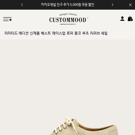
카카오채널 친구 추가 5,000원 쿠폰 할인
모바일 앱 자동 2,000원 할인
리미티드 에디션
신제품
베스트
레이스업
로퍼
몽크
부츠
리퍼브 세일