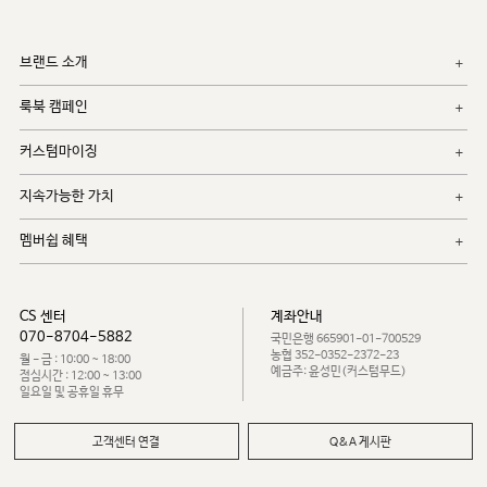
브랜드 소개
룩북 캠페인
커스텀마이징
지속가능한 가치
멤버쉽 혜택
CS 센터
계좌안내
070-8704-5882
국민은행 665901-01-700529
농협 352-0352-2372-23
월 - 금 : 10:00 ~ 18:00
예금주: 윤성민(커스텀무드)
점심시간 : 12:00 ~ 13:00
일요일 및 공휴일 휴무
고객센터 연결
Q&A 게시판