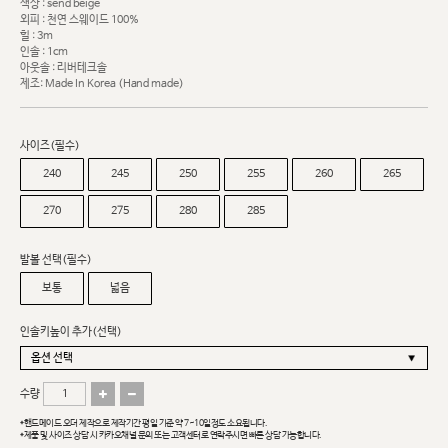
색상 : send beige
외피 : 천연 스웨이드 100%
힐 : 3m
인솔 : 1cm
아웃솔 : 리버테크솔
제조: Made In Korea (Hand made)
사이즈(필수)
240
245
250
255
260
265
270
275
280
285
발볼 선택(필수)
보통
넓음
인솔키높이 추가(선택)
수량
*핸드메이드 오더 제작으로 제작기간 평일 기준 약 7~10일정도 소요됩니다.
*제품 및 사이즈 상담 시 카카오채널 문의 또는 고객센터로 연락주시면 빠른 상담 가능합니다.