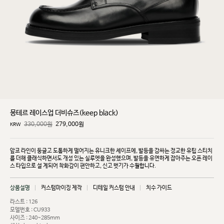
몽테르 레이스업 더비슈즈(keep black)
330,000원
279,000
원
KRW
앞코 라인이 둥글고 도톰하게 떨어지는 유니크한 셰이프에, 발등을 감싸는 정교한 유팁 스티치
를 더해
클래식하면서도 개성 있는 실루엣을 완성했으며, 발등을 유연하게 잡아주는 오픈 레이
스 타입으로 설
계되어 착화감이 편안하고, 신고 벗기가 수월합니다.
상품설명
커스텀마이징 제작
디테일 커스텀 안내
치수 가이드
라스트 : 126
모델번호 : CU933
사이즈 : 240~285mm