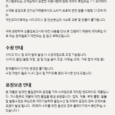
커스텀무드는 고객님께서 요청한 주문사항에 맞춰 제작이 투입되는 1:1 오더메이
드
수제화 공정으로 전자상거래등에서의 소비자 보호에 관한 법률 시행령 21조에 따
라
개인오더이후에는 사이즈미스 및 단순변심의 사유로 교환 및 반품이 불가합니다.
구매 관련하여 상품정보고시에 대한 내용을 안내 후 진행되기 때문에 제작투입 이
후 에는 청약철회가 제한되는 점 참고 부탁드립니다.
수정 안내
사이즈 미스 및 오차 범위 발생 시 수정작업으로 조정 가능합니다.
(사이즈 줄임/늘림 작업, 굽 및 인솔 높이 조정, 아웃솔 교체, 가죽 염색 작업 등)
완제품에서 디자인 변경은 불가합니다.
수정 작업이 필요 시 AS 접수 및 카카오톡 문의 주시면 안내 드립니다.
품질보증 안내
본 제품은 엄격한 품질관리와 공정을 거쳐 수작업으로 제작된 핸드메이드 제품입니
다. 커스텀무드 제품에 대한 품질을 평생 보증합니다. 접착, 재봉, 부착 불량, 발볼
및 발등수정은 무상으로 처리가능하며 줄임수선 및 리페어 공정의 경우 교체비용
요금이 발생 됩니다. (리페어 수리를 위한 옵션의 경우 홈페이지에서 확인하실 수
있습니다.)