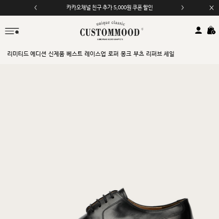
카카오채널 친구 추가 5,000원 쿠폰 할인
리미티드 에디션
신제품
베스트
레이스업
로퍼
몽크
부츠
리퍼브 세일