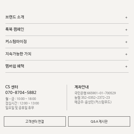
브랜드 소개
룩북 캠페인
커스텀마이징
지속가능한 가치
멤버쉽 혜택
CS 센터
계좌안내
070-8704-5882
국민은행 665901-01-700529
농협 352-0352-2372-23
월 - 금 : 10:00 ~ 18:00
예금주: 윤성민(커스텀무드)
점심시간 : 12:00 ~ 13:00
일요일 및 공휴일 휴무
고객센터 연결
Q&A 게시판