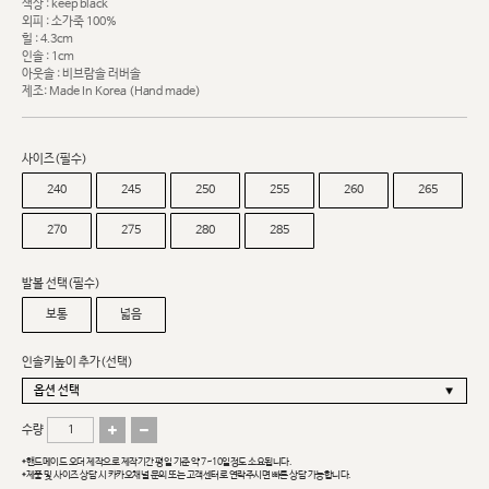
색상 : keep black
외피 : 소가죽 100%
힐 : 4.3cm
인솔 : 1cm
아웃솔 : 비브람솔 러버솔
제조: Made In Korea (Hand made)
사이즈(필수)
240
245
250
255
260
265
270
275
280
285
발볼 선택(필수)
보통
넓음
인솔키높이 추가(선택)
수량
*핸드메이드 오더 제작으로 제작기간 평일 기준 약 7~10일정도 소요됩니다.
*제품 및 사이즈 상담 시 카카오채널 문의 또는 고객센터로 연락주시면 빠른 상담 가능합니다.