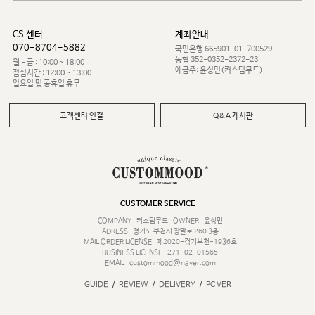
CS 센터
계좌안내
070-8704-5882
국민은행 665901-01-700529
농협 352-0352-2372-23
월 - 금 : 10:00 ~ 18:00
예금주: 윤성민(커스텀무드)
점심시간 : 12:00 ~ 13:00
일요일 및 공휴일 휴무
고객센터 연결
Q&A 게시판
CUSTOMER SERVICE
COMPANY
커스텀무드
OWNER
윤성민
ADRESS
경기도 부천시 장말로 260 3층
MAIL ORDER LICENSE
제2020-경기부천-1936호
BUSINESS LICENSE
271-02-01565
EMAIL
custommood@naver.com
/
/
/
GUIDE
REVIEW
DELIVERY
PC VER