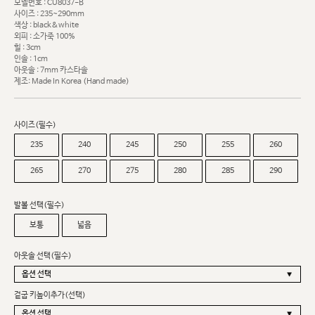
모델번호 : CU8037-B
사이즈 : 235~290mm
색상 : black&white
외피 : 소가죽 100%
힐 : 3cm
인솔 : 1cm
아웃솔 : 7mm 카스타솔
제조: Made In Korea (Hand made)
사이즈(필수)
235
240
245
250
255
260
265
270
275
280
285
290
발볼 선택(필수)
보통
넓음
아웃솔 선택(필수)
겉굽 키높이추가(선택)