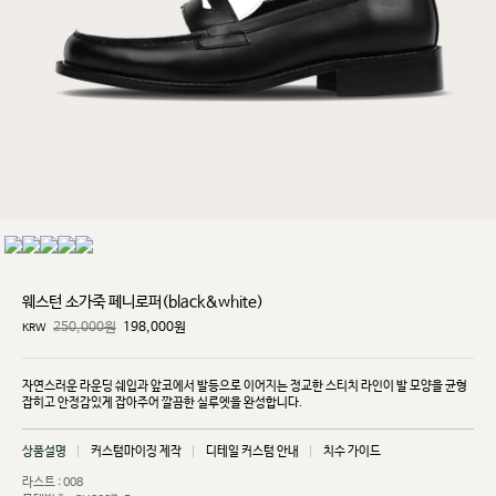
웨스턴 소가죽 페니로퍼(black&white)
250,000원
198,000
원
KRW
자연스러운 라운딩 쉐입과 앞코에서 발등으로 이어지는 정교한 스티치 라인이 발 모양을 균형
잡히고
안정감있게 잡아주어 깔끔한 실루엣을 완성합니다.
상품설명
커스텀마이징 제작
디테일 커스텀 안내
치수 가이드
라스트 : 008