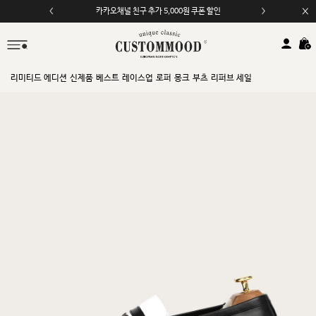
카카오채널 친구 추가 5,000원 쿠폰 할인
리미티드 에디션
신제품
베스트
레이스업
로퍼
몽크
부츠
리퍼브 세일