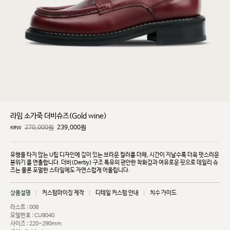
라임 소가죽 더비슈즈(Gold wine)
270,000원
239,000
원
KRW
유행을 타지 않는 U팁 디자인에 깊이 있는 브라운 컬러를 더해, 시간이 지날수록 더욱 멋스러운
분위기
를 연출합니다. 더비(Derby) 구조 특유의 편안한 착화감과 여유로운 핏으로 데일리 슈
즈는 물론 포멀한
스타일에도 자연스럽게 어울립니다.
상품설명
커스텀마이징 제작
디테일 커스텀 안내
치수 가이드
라스트 : 008
모델번호 : CU8040
사이즈 : 220~290mm