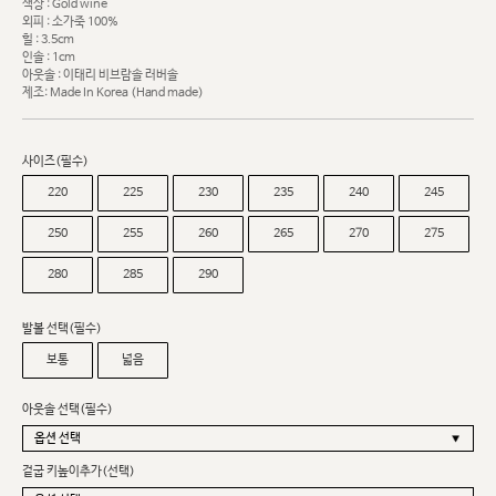
색상 : Gold wine
외피 : 소가죽 100%
힐 : 3.5cm
인솔 : 1cm
아웃솔 : 이태리 비브람솔 러버솔
제조: Made In Korea (Hand made)
사이즈(필수)
220
225
230
235
240
245
250
255
260
265
270
275
280
285
290
발볼 선택(필수)
보통
넓음
아웃솔 선택(필수)
겉굽 키높이추가(선택)