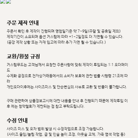
주문 제작 안내
주문서 확인 후 제작이 진행되며 영업일기준 약 7~9일(주말 및 공휴일 제외)
제작기간이 소요되며 옵션 커스텀에 따라 +1~2일정도 더 지연될 수 있습니다.
(공장 제작 상황 또는 자재 입고에 따라 추가 지연 될 수 있습니다.)
교환/환불 규정
커스텀무드는 고객님께서 요청한 주문사항에 맞춰 제작이 투입되는 1:1 오더메이
드
수제화 공정으로 전자상거래등에서의 소비자 보호에 관한 법률 시행령 21조에 따
라
개인오더이후에는 사이즈미스 및 단순변심의 사유로 교환 및 반품이 불가합니다.
구매 관련하여 상품정보고시에 대한 내용을 안내 후 진행되기 때문에 제작투입 이
후 에는 청약철회가 제한되는 점 참고 부탁드립니다.
수정 안내
사이즈 미스 및 오차 범위 발생 시 수정작업으로 조정 가능합니다.
(사이즈 줄임/늘림 작업, 굽 및 인솔 높이 조정, 아웃솔 교체, 가죽 염색 작업 등)