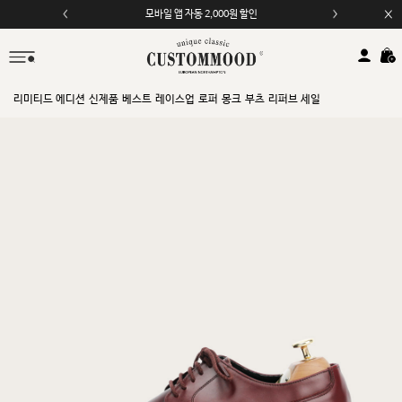
모바일 앱 자동 2,000원 할인
리미티드 에디션
신제품
베스트
레이스업
로퍼
몽크
부츠
리퍼브 세일