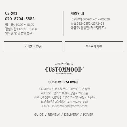
CS 센터
계좌안내
070-8704-5882
국민은행 665901-01-700529
농협 352-0352-2372-23
월 - 금 : 10:00 ~ 18:00
예금주: 윤성민(커스텀무드)
점심시간 : 12:00 ~ 13:00
일요일 및 공휴일 휴무
고객센터 연결
Q&A 게시판
CUSTOMER SERVICE
COMPANY
커스텀무드
OWNER
윤성민
ADRESS
경기도 부천시 장말로 260 3층
MAIL ORDER LICENSE
제2020-경기부천-1936호
BUSINESS LICENSE
271-02-01565
EMAIL
custommood@naver.com
/
/
/
GUIDE
REVIEW
DELIVERY
PC VER