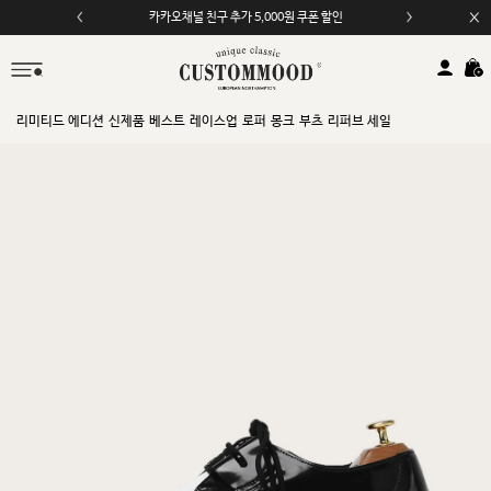
카카오채널 친구 추가 5,000원 쿠폰 할인
모바일 앱 자동 2,000원 할인
리미티드 에디션
신제품
베스트
레이스업
로퍼
몽크
부츠
리퍼브 세일