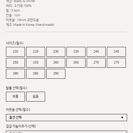
색상 : Black & white
외피 : 소가죽 100%
힐 : 3.5cm
인솔 : 1cm
아웃솔 : 10mm 코만도솔
제조: Made In Korea (Hand made)
사이즈(필수)
220
225
230
235
240
245
250
255
260
265
270
275
280
285
290
발볼 선택(필수)
보통
넓음
아웃솔 선택(필수)
겉굽 키높이추가(선택)