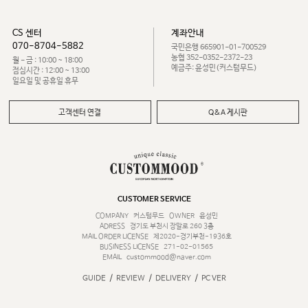
CS 센터
계좌안내
070-8704-5882
국민은행 665901-01-700529
농협 352-0352-2372-23
월 - 금 : 10:00 ~ 18:00
예금주: 윤성민(커스텀무드)
점심시간 : 12:00 ~ 13:00
일요일 및 공휴일 휴무
고객센터 연결
Q&A 게시판
CUSTOMER SERVICE
COMPANY
커스텀무드
OWNER
윤성민
ADRESS
경기도 부천시 장말로 260 3층
MAIL ORDER LICENSE
제2020-경기부천-1936호
BUSINESS LICENSE
271-02-01565
EMAIL
custommood@naver.com
/
/
/
GUIDE
REVIEW
DELIVERY
PC VER