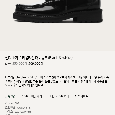
샌디 소가죽 티롤리안 더비슈즈(Black & white)
250,000원
209,000
원
KRW
티롤리안(Tyrolean) 스타일 더비 슈즈를 현대적으로 재해석한 디자인입니다. 유광 블랙 가죽
과 화이트
패널의 강렬한 투톤 컬러, 볼륨감 있는 러그솔이 조화를 이루며 클래식과 캐주얼을
모두 아우르는 매력
이 돋보입니다.
상품설명
커스텀마이징 제작
디테일 커스텀 안내
치수 가이드
라스트 : 008
모델번호 : CU8046-B
사이즈 : 220~290mm