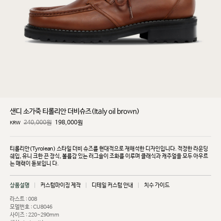
샌디 소가죽 티롤리안 더비슈즈(Italy oil brown)
240,000원
198,000
원
KRW
티롤리안(Tyrolean) 스타일 더비 슈즈를 현대적으로 재해석한 디자인입니다. 적정한 라운딩
쉐입, 유니
크한 끈 장식, 볼륨감 있는 러그솔이 조화를 이루며 클래식과 캐주얼을 모두 아우르
는 매력이 돋보입니
다.
상품설명
커스텀마이징 제작
디테일 커스텀 안내
치수 가이드
라스트 : 008
모델번호 : CU8046
사이즈 : 220~290mm