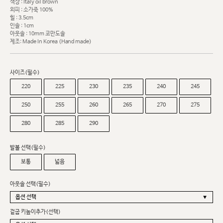
색상 : Italy oil brown
외피 : 소가죽 100%
힐 : 3.5cm
인솔 : 1cm
아웃솔 : 10mm 코만도솔
제조: Made In Korea (Hand made)
사이즈(필수)
220
225
230
235
240
245
250
255
260
265
270
275
280
285
290
발볼 선택(필수)
보통
넓음
아웃솔 선택(필수)
겉굽 키높이추가(선택)