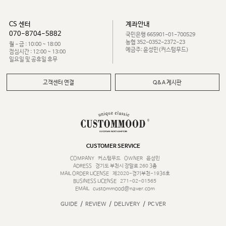
CS 센터
계좌안내
070-8704-5882
국민은행 665901-01-700529
농협 352-0352-2372-23
월 - 금 : 10:00 ~ 18:00
예금주: 윤성민(커스텀무드)
점심시간 : 12:00 ~ 13:00
일요일 및 공휴일 휴무
고객센터 연결
Q&A 게시판
CUSTOMER SERVICE
COMPANY
커스텀무드
OWNER
윤성민
ADRESS
경기도 부천시 장말로 260 3층
MAIL ORDER LICENSE
제2020-경기부천-1936호
BUSINESS LICENSE
271-02-01565
EMAIL
custommood@naver.com
/
/
/
GUIDE
REVIEW
DELIVERY
PC VER