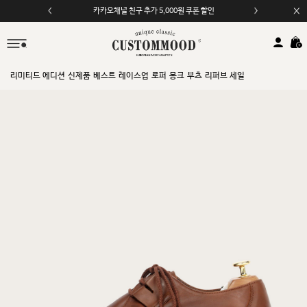
카카오채널 친구 추가 5,000원 쿠폰 할인
리미티드 에디션
신제품
베스트
레이스업
로퍼
몽크
부츠
리퍼브 세일