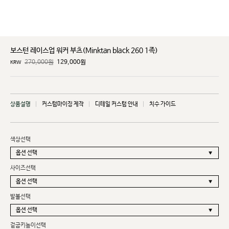
보스턴 레이스업 워커 부츠(Minktan black 260 1족)
270,000원
129,000
원
KRW
상품설명
커스텀마이징 제작
디테일 커스텀 안내
치수 가이드
색상선택
사이즈선택
발볼선택
겉굽키높이선택