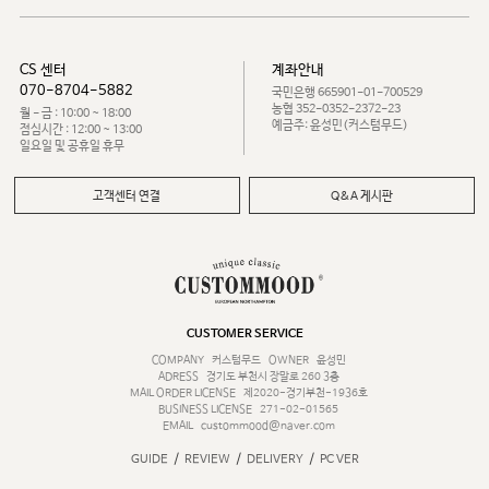
CS 센터
계좌안내
070-8704-5882
국민은행 665901-01-700529
농협 352-0352-2372-23
월 - 금 : 10:00 ~ 18:00
예금주: 윤성민(커스텀무드)
점심시간 : 12:00 ~ 13:00
일요일 및 공휴일 휴무
고객센터 연결
Q&A 게시판
CUSTOMER SERVICE
COMPANY
커스텀무드
OWNER
윤성민
ADRESS
경기도 부천시 장말로 260 3층
MAIL ORDER LICENSE
제2020-경기부천-1936호
BUSINESS LICENSE
271-02-01565
EMAIL
custommood@naver.com
/
/
/
GUIDE
REVIEW
DELIVERY
PC VER