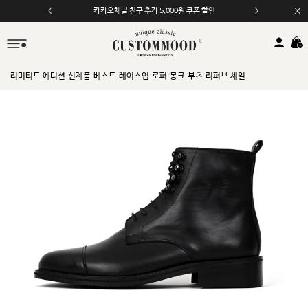
카카오채널 친구 추가 5,000원 쿠폰 할인
모바일 앱 자동 2,000원 할인
리미티드 에디션
신제품
베스트
레이스업
로퍼
몽크
부츠
리퍼브 세일