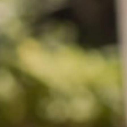
커스텀무드
카카오톡 24시간 문의
sat,sun,holiday off