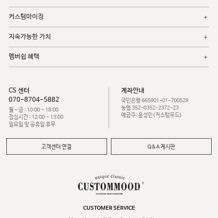
커스텀마이징
지속가능한 가치
멤버쉽 혜택
CS 센터
계좌안내
070-8704-5882
국민은행 665901-01-700529
농협 352-0352-2372-23
월 - 금 : 10:00 ~ 18:00
예금주: 윤성민(커스텀무드)
점심시간 : 12:00 ~ 13:00
일요일 및 공휴일 휴무
고객센터 연결
Q&A 게시판
CUSTOMER SERVICE