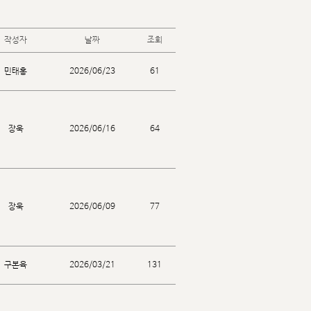
커스텀무드
카카오톡 24시간 문의
작성자
날짜
조회
민태홍
2026/06/23
61
장욱
2026/06/16
64
장욱
2026/06/09
77
구본육
2026/03/21
131
sat,sun,holiday off