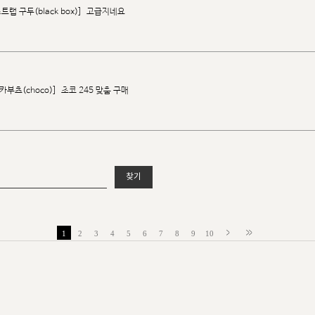
랩 구두(black box)]
고급지네요
부츠(choco)]
초코 245 맞춤 구매
찾기
1
2
3
4
5
6
7
8
9
10