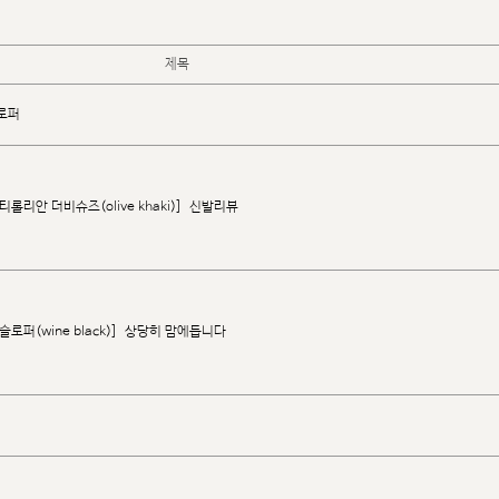
제목
로퍼
롤리안 더비슈즈(olive khaki)]
신발리뷰
로퍼(wine black)]
상당히 맘에듭니다