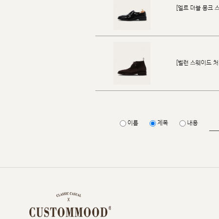
[엘르 더블 몽크 스트
[벨런 스웨이드 처카
이름
제목
내용