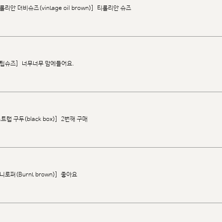
안 더비슈즈(vintage oil brown)]
티롤리안 슈즈
윙팁슈즈]
너무너무 맘에들어요.
랩 구두(black box)]
2번째 구매
로퍼(Burnt brown)]
좋아요