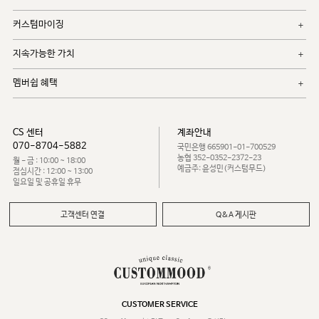
커스텀마이징
지속가능한 가치
멤버쉽 혜택
CS 센터
계좌안내
070-8704-5882
국민은행 665901-01-700529
농협 352-0352-2372-23
월 - 금 : 10:00 ~ 18:00
예금주: 윤성민(커스텀무드)
점심시간 : 12:00 ~ 13:00
일요일 및 공휴일 휴무
고객센터 연결
Q&A 게시판
CUSTOMER SERVICE