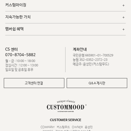
커스텀마이징
지속가능한 가치
멤버쉽 혜택
CS 센터
계좌안내
070-8704-5882
국민은행 665901-01-700529
농협 352-0352-2372-23
월 - 금 : 10:00 ~ 18:00
예금주: 윤성민(커스텀무드)
점심시간 : 12:00 ~ 13:00
일요일 및 공휴일 휴무
고객센터 연결
Q&A 게시판
CUSTOMER SERVICE
COMPANY
커스텀무드
OWNER
윤성민