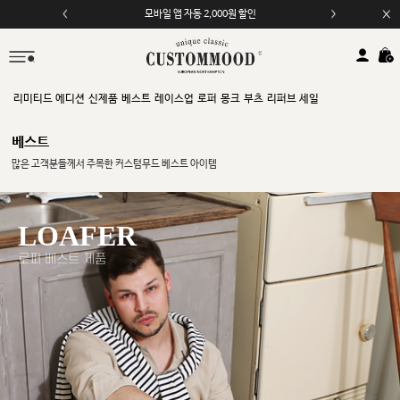
모바일 앱 자동 2,000원 할인
리미티드 에디션
신제품
베스트
레이스업
로퍼
몽크
부츠
리퍼브 세일
베스트
많은 고객분들께서 주목한 커스텀무드 베스트 아이템
LOAFER
로퍼 베스트 제품