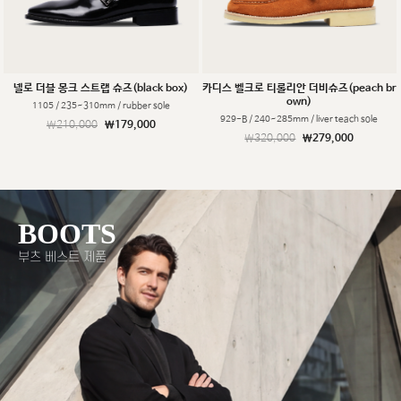
넬로 더블 몽크 스트랩 슈즈(black box)
카디스 벨크로 티롤리안 더비슈즈(peach br
own)
1105 / 235~310mm / rubber sole
929-B / 240~285mm / liver teach sole
￦210,000
￦179,000
￦320,000
￦279,000
BOOTS
부츠 베스트 제품