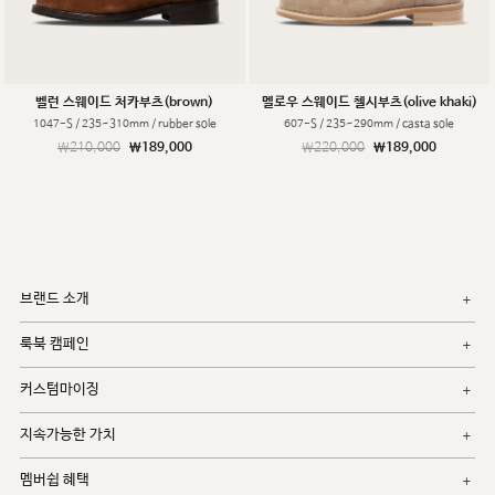
벨런 스웨이드 처카부츠(brown)
멜로우 스웨이드 첼시부츠(olive khaki)
1047-S / 235~310mm / rubber sole
607-S / 235~290mm / casta sole
￦210,000
￦189,000
￦220,000
￦189,000
브랜드 소개
룩북 캠페인
커스텀마이징
지속가능한 가치
멤버쉽 혜택