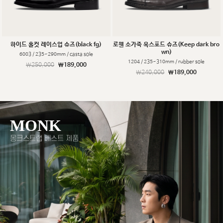
하이드 홀컷 레이스업 슈즈(black fg)
로웬 소가죽 옥스포드 슈즈(Keep dark bro
wn)
6003 / 235~290mm / casta sole
1204 / 235~310mm / rubber sole
￦250,000
￦189,000
￦240,000
￦189,000
MONK
몽크스트랩 베스트 제품