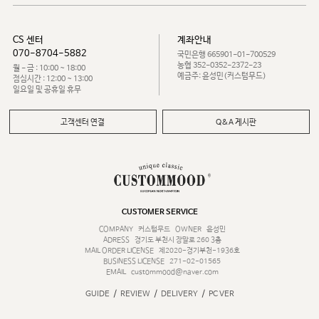
CS 센터
계좌안내
070-8704-5882
국민은행 665901-01-700529
농협 352-0352-2372-23
월 - 금 : 10:00 ~ 18:00
예금주: 윤성민(커스텀무드)
점심시간 : 12:00 ~ 13:00
일요일 및 공휴일 휴무
고객센터 연결
Q&A 게시판
CUSTOMER SERVICE
COMPANY
커스텀무드
OWNER
윤성민
ADRESS
경기도 부천시 장말로 260 3층
MAIL ORDER LICENSE
제2020-경기부천-1936호
BUSINESS LICENSE
271-02-01565
EMAIL
custommood@naver.com
/
/
/
GUIDE
REVIEW
DELIVERY
PC VER