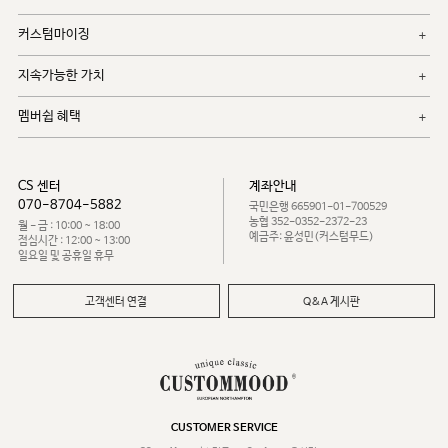
커스텀마이징
지속가능한 가치
멤버쉽 혜택
CS 센터
계좌안내
070-8704-5882
국민은행 665901-01-700529
농협 352-0352-2372-23
월 - 금 : 10:00 ~ 18:00
예금주: 윤성민(커스텀무드)
점심시간 : 12:00 ~ 13:00
일요일 및 공휴일 휴무
고객센터 연결
Q&A 게시판
CUSTOMER SERVICE