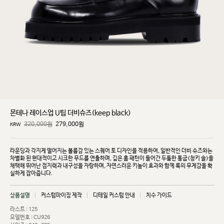
몬테나 레이스업 U팁 더비슈즈(keep black)
320,000원
279,000
원
KRW
라운딩과 각지게 떨어지는 볼륨감 있는 스퀘어 토 디자인을 적용하여, 일반적인 더비 슈즈와는
차별화
된 현대적이고 시크한 무드를 연출하며, 깊은 홈 패턴이 들어간 두툼한 통굽(청키 솔)을
채택해 뛰어난
접지력과 내구성을 자랑하며, 자연스러운 키높이 효과와 함께 룩의 무게감을 확
실하게 잡아줍니다.
상품설명
커스텀마이징 제작
디테일 커스텀 안내
치수 가이드
라스트 : 125
모델번호 : CU926