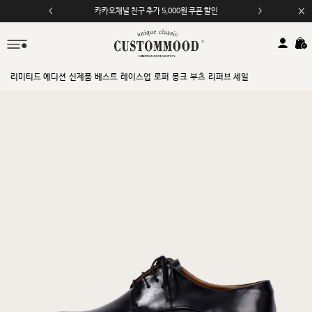
카카오채널 친구 추가 5,000원 쿠폰 할인
모바일 앱 자동 2,000원 할인
리미티드 에디션
신제품
베스트
레이스업
로퍼
몽크
부츠
리퍼브 세일