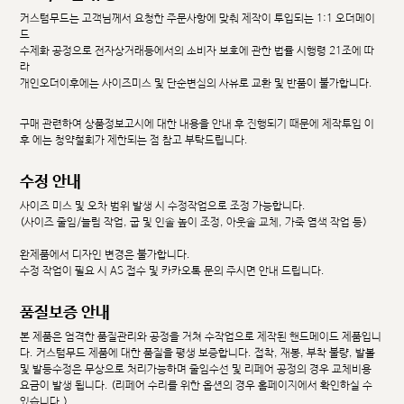
커스텀무드는 고객님께서 요청한 주문사항에 맞춰 제작이 투입되는 1:1 오더메이
드
수제화 공정으로 전자상거래등에서의 소비자 보호에 관한 법률 시행령 21조에 따
라
개인오더이후에는 사이즈미스 및 단순변심의 사유로 교환 및 반품이 불가합니다.
구매 관련하여 상품정보고시에 대한 내용을 안내 후 진행되기 때문에 제작투입 이
후 에는 청약철회가 제한되는 점 참고 부탁드립니다.
수정 안내
사이즈 미스 및 오차 범위 발생 시 수정작업으로 조정 가능합니다.
(사이즈 줄임/늘림 작업, 굽 및 인솔 높이 조정, 아웃솔 교체, 가죽 염색 작업 등)
완제품에서 디자인 변경은 불가합니다.
수정 작업이 필요 시 AS 접수 및 카카오톡 문의 주시면 안내 드립니다.
품질보증 안내
본 제품은 엄격한 품질관리와 공정을 거쳐 수작업으로 제작된 핸드메이드 제품입니
다. 커스텀무드 제품에 대한 품질을 평생 보증합니다. 접착, 재봉, 부착 불량, 발볼
및 발등수정은 무상으로 처리가능하며 줄임수선 및 리페어 공정의 경우 교체비용
요금이 발생 됩니다. (리페어 수리를 위한 옵션의 경우 홈페이지에서 확인하실 수
있습니다.)