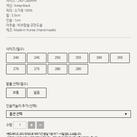
사이즈 : 240~285mm
색상 : Keep black
외피 : 소가죽 100%
힐 : 3.5cm
인솔 : 1cm
아웃솔 : 비브람솔 코만도솔
제조: Made In Korea (Hand made)
사이즈(필수)
240
245
250
255
260
265
270
275
280
285
발볼 선택(필수)
보통
넓음
인솔키높이 추가(선택)
수량
*핸드메이드 오더 제작으로 제작기간 평일 기준 약 7~10일정도 소요됩니다.