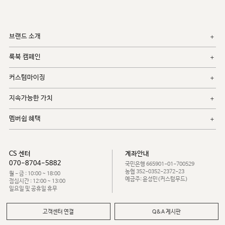
브랜드 소개
룩북 캠페인
커스텀마이징
지속가능한 가치
멤버쉽 혜택
CS 센터
계좌안내
070-8704-5882
국민은행 665901-01-700529
농협 352-0352-2372-23
월 - 금 : 10:00 ~ 18:00
예금주: 윤성민(커스텀무드)
점심시간 : 12:00 ~ 13:00
일요일 및 공휴일 휴무
고객센터 연결
Q&A 게시판